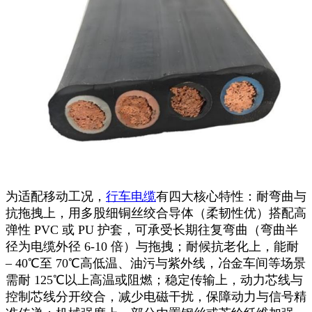
为适配移动工况，
行车电缆
有四大核心特性：耐弯曲与
抗拖拽上，用多股细铜丝绞合导体（柔韧性优）搭配高
弹性 PVC 或 PU 护套，可承受长期往复弯曲（弯曲半
径为电缆外径 6-10 倍）与拖拽；耐候抗老化上，能耐
– 40℃至 70℃高低温、油污与紫外线，冶金车间等场景
需耐 125℃以上高温或阻燃；稳定传输上，动力芯线与
控制芯线分开绞合，减少电磁干扰，保障动力与信号精